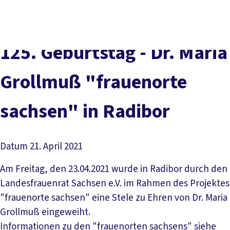
Presse
Karriere
Kontakt
DGB-Hauptseite
Über uns
Themen
Politik vor Ort
125. Ge­burts­tag - Dr. Ma­ria
Service
Mitmachen
Groll­muß "frau­en­or­te
sach­sen" in Ra­di­bor
Datum
21. April 2021
Am Freitag, den 23.04.2021 wurde in Radibor durch den
Landesfrauenrat Sachsen e.V. im Rahmen des Projektes
"frauenorte sachsen" eine Stele zu Ehren von Dr. Maria
Grollmuß eingeweiht.
Informationen zu den "frauenorten sachsens" siehe