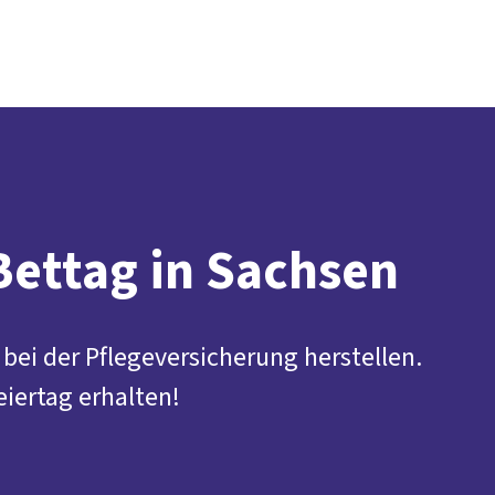
Presse
Karriere
Kontakt
DGB-Hauptseite
Über uns
Themen
Politik vor Ort
Service
Mitmachen
Bettag in Sachsen
bei der Pflegeversicherung herstellen.
eiertag erhalten!