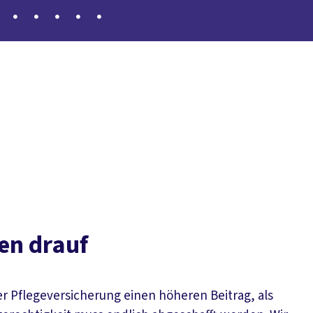
derweg beenden
Unser Ersparnisrechner
Argumente für 
en drauf
der Pflegeversicherung einen höheren Beitrag, als