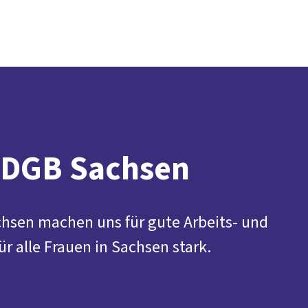
Presse
Karriere
Kontakt
DGB-Hauptseite
Über uns
Themen
Politik vor Ort
Service
Mitmachen
 DGB Sachsen
chsen machen uns für gute Arbeits- und
 alle Frauen in Sachsen stark.