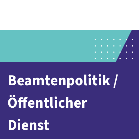
Presse
Karriere
Kontakt
DGB-Hauptseite
Über uns
Themen
Politik vor Ort
Service
Mitmachen
Beamtenpolitik /
Öffentlicher
Dienst