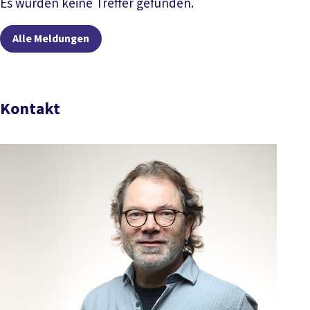
Artikel lesen
Es wurden keine Treffer gefunden.
Alle Meldungen
Kontakt