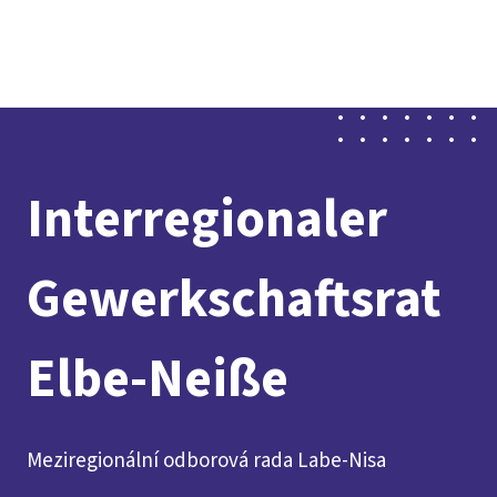
Presse
Karriere
Kontakt
DGB-Hauptseite
Über uns
Themen
Politik vor Ort
Service
Mitmachen
Interregionaler
Gewerkschaftsrat
Elbe-Neiße
Meziregionální odborová rada Labe-Nisa