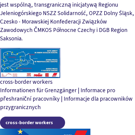
jest wspólną, transgraniczną inicjatywą Regionu
Jeleniogórskiego NSZZ Solidarność, OPZZ Dolny Śląsk,
Czesko - Morawskiej Konfederacji Związków
Zawodowych ČMKOS Północne Czechy i DGB Region
Saksonia.
Międzyregionalna Rada Związkowa Łaba-Nysa
cross-border workers
Informationen für Grenzgänger | Informace pro
přeshraniční pracovníky | Informacje dla pracowników
przygranicznych
cross-border workers
cross-border workers