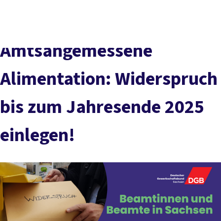
Presse
Karriere
Kontakt
DGB-Hauptseite
Über uns
Themen
Politik vor Ort
Amtsangemessene
Service
Mitmachen
Alimentation: Widerspruch
bis zum Jahresende 2025
einlegen!