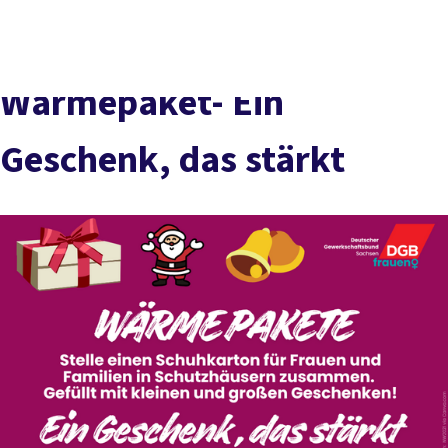
Presse
Karriere
Kontakt
DGB-Hauptseite
Über uns
Themen
Politik vor Ort
Wärmepaket- Ein
Service
Mitmachen
Geschenk, das stärkt