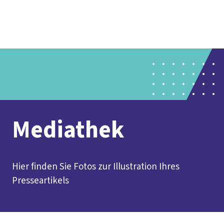
Presse
Karriere
Kontakt
DGB-Hauptseite
Über uns
Themen
Politik vor Ort
Service
Mitmachen
Mediathek
Hier finden Sie Fotos zur Illustration Ihres
Presseartikels