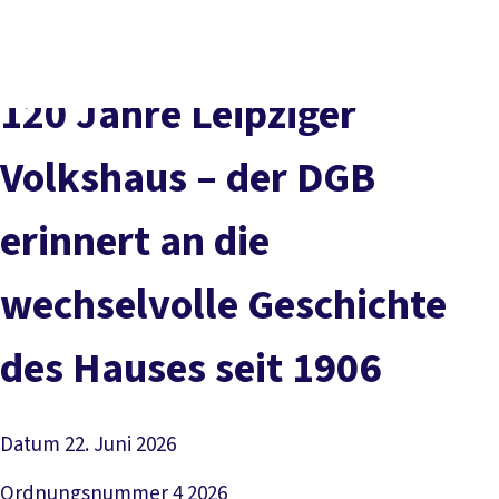
Presse
Karriere
Kontakt
DGB-Hauptseite
Über uns
Themen
Politik vor Ort
120 Jahre Leipziger
Service
Mitmachen
Volkshaus – der DGB
erinnert an die
wechselvolle Geschichte
des Hauses seit 1906
Datum
22. Juni 2026
Ordnungsnummer
4 2026