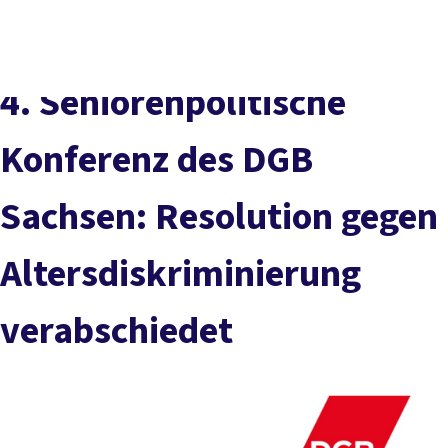
Presse
Karriere
Kontakt
DGB-Hauptseite
Über uns
Themen
Politik vor Ort
4. Seniorenpolitische
Service
Mitmachen
Konferenz des DGB
Sachsen: Resolution gegen
Altersdiskriminierung
verabschiedet