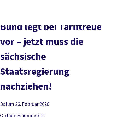
Presse
Karriere
Kontakt
DGB-Hauptseite
Über uns
Themen
Politik vor Ort
Bund legt bei Tariftreue
Service
Mitmachen
vor – jetzt muss die
sächsische
Staatsregierung
nachziehen!
Datum
26. Februar 2026
Ordnungsnummer
11