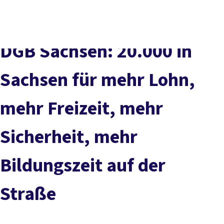
Presse
Karriere
Kontakt
DGB-Hauptseite
Über uns
Themen
Politik vor Ort
DGB Sachsen: 20.000 in
Service
Mitmachen
Sachsen für mehr Lohn,
mehr Freizeit, mehr
Sicherheit, mehr
Bildungszeit auf der
Straße