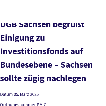
Presse
Karriere
Kontakt
DGB-Hauptseite
Über uns
Themen
Politik vor Ort
DGB Sachsen begrüßt
Service
Mitmachen
Einigung zu
Investitionsfonds auf
Bundesebene – Sachsen
sollte zügig nachlegen
Datum
05. März 2025
Ordnungsnummer
PM 7