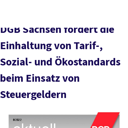
Presse
Karriere
Kontakt
DGB-Hauptseite
Über uns
Themen
Politik vor Ort
DGB Sachsen fordert die
Service
Mitmachen
Einhaltung von Tarif-,
Sozial- und Ökostandards
beim Einsatz von
Steuergeldern