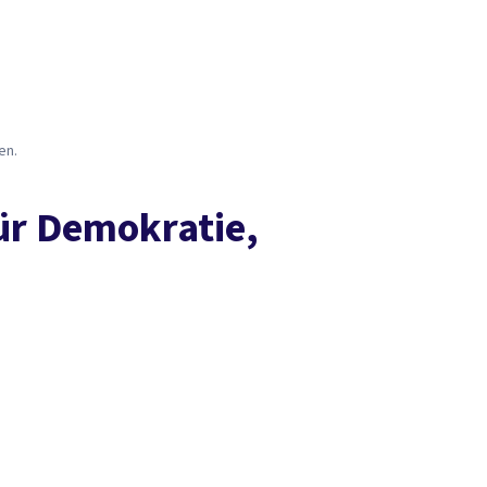
Presse
Karriere
Kontakt
DGB-Hauptseite
Über uns
Themen
Politik vor Ort
Service
Mitmachen
en.
ür Demokratie,