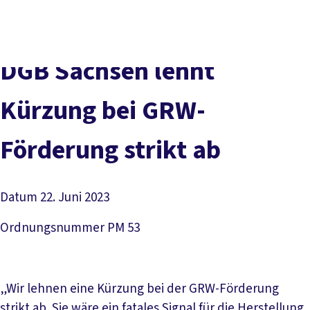
Presse
Karriere
Kontakt
DGB-Hauptseite
Über uns
Themen
Politik vor Ort
DGB Sachsen lehnt
Service
Mitmachen
Kürzung bei GRW-
Förderung strikt ab
Datum
22. Juni 2023
Ordnungsnummer
PM 53
„Wir lehnen eine Kürzung bei der GRW-Förderung
strikt ab. Sie wäre ein fatales Signal für die Herstellung