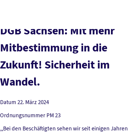
Presse
Karriere
Kontakt
DGB-Hauptseite
Über uns
Themen
Politik vor Ort
DGB Sachsen: Mit mehr
Service
Mitmachen
Mitbestimmung in die
Zukunft! Sicherheit im
Wandel.
Datum
22. März 2024
Ordnungsnummer
PM 23
„Bei den Beschäftigten sehen wir seit einigen Jahren