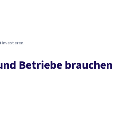
Presse
Karriere
Kontakt
DGB-Hauptseite
Über uns
Themen
Politik vor Ort
Service
Mitmachen
 investieren.
und Betriebe brauchen