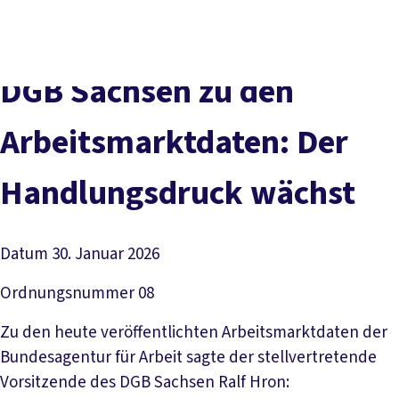
Presse
Karriere
Kontakt
DGB-Hauptseite
Über uns
Themen
Politik vor Ort
DGB Sachsen zu den
Service
Mitmachen
Arbeitsmarktdaten: Der
Handlungsdruck wächst
Datum
30. Januar 2026
Ordnungsnummer
08
Zu den heute veröffentlichten Arbeitsmarktdaten der
Bundesagentur für Arbeit sagte der stellvertretende
Vorsitzende des DGB Sachsen Ralf Hron: