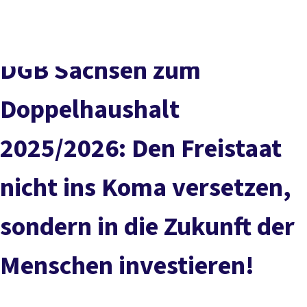
Presse
Karriere
Kontakt
DGB-Hauptseite
Über uns
Themen
Politik vor Ort
DGB Sachsen zum
Service
Mitmachen
Doppelhaushalt
2025/2026: Den Freistaat
nicht ins Koma versetzen,
sondern in die Zukunft der
Menschen investieren!