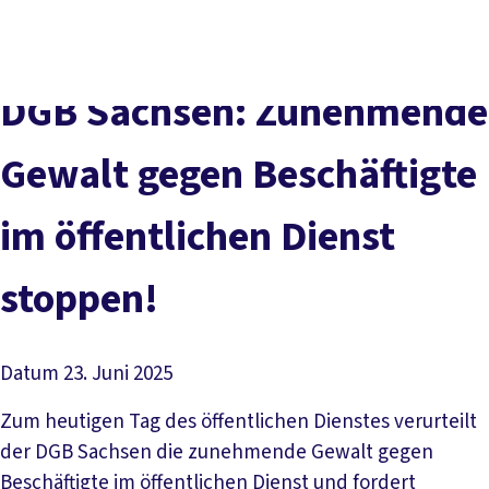
Presse
Karriere
Kontakt
DGB-Hauptseite
Über uns
Themen
Politik vor Ort
DGB Sachsen: Zunehmende
Service
Mitmachen
Gewalt gegen Beschäftigte
im öffentlichen Dienst
stoppen!
Datum
23. Juni 2025
Zum heutigen Tag des öffentlichen Dienstes verurteilt
der DGB Sachsen die zunehmende Gewalt gegen
Beschäftigte im öffentlichen Dienst und fordert