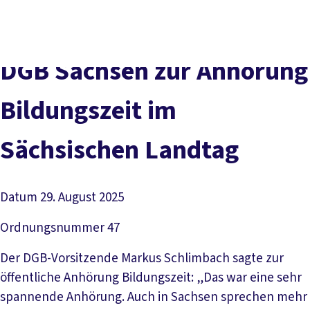
Presse
Karriere
Kontakt
DGB-Hauptseite
Über uns
Themen
Politik vor Ort
DGB Sachsen zur Anhörung
Service
Mitmachen
Bildungszeit im
Sächsischen Landtag
Datum
29. August 2025
Ordnungsnummer
47
Der DGB-Vorsitzende Markus Schlimbach sagte zur
öffentliche Anhörung Bildungszeit: „Das war eine sehr
spannende Anhörung. Auch in Sachsen sprechen mehr