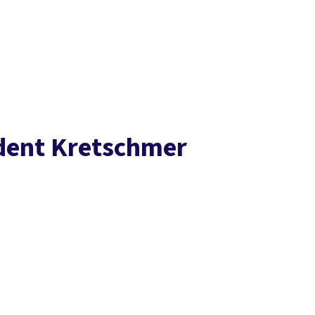
Presse
Karriere
Kontakt
DGB-Hauptseite
Über uns
Themen
Politik vor Ort
Service
Mitmachen
ident Kretschmer