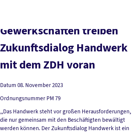
Presse
Karriere
Kontakt
DGB-Hauptseite
Über uns
Themen
Politik vor Ort
Gewerkschaften treiben
Service
Mitmachen
Zukunftsdialog Handwerk
mit dem ZDH voran
Datum
08. November 2023
Ordnungsnummer
PM 79
„Das Handwerk steht vor großen Herausforderungen,
die nur gemeinsam mit den Beschäftigten bewältigt
werden können. Der Zukunftsdialog Handwerk ist ein