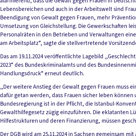
alarmierend, dass die Gewalt gegen Frauen in Deutschl
Lebensbereichen und auch in der Arbeitswelt sind Fra
Beendigung von Gewalt gegen Frauen, mehr Prävention
Umsetzung von Gleichstellung. Die Gewerkschaften lei
Personalräten in den Betrieben und Verwaltungen eine
am Arbeitsplatz“, sagte die stellvertretende Vorsitzen
Das am 19.11.2024 veröffentlichte Lagebild „Geschlecht
2023“ des Bundeskriminalamts und des Bundesinnenmi
Handlungsdruck“ erneut deutlich.
„Der weitere Anstieg der Gewalt gegen Frauen muss ein W
dafür getan werden, dass Frauen sicher leben können 
Bundesregierung ist in der Pflicht, die Istanbul-Konve
Gewalthilfegesetz zügig einzuführen. Die eklatanten L
Hilfestrukturen und deren Finanzierung, müssen gesch
Der DGB wird am 25.11.2024 in Sachsen gemeinsam mit 