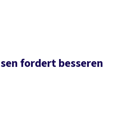
Presse
Karriere
Kontakt
DGB-Hauptseite
Über uns
Themen
Politik vor Ort
Service
Mitmachen
sen fordert besseren