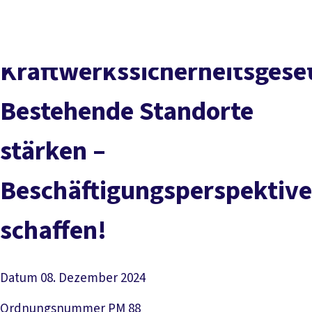
Presse
Karriere
Kontakt
DGB-Hauptseite
Über uns
Themen
Politik vor Ort
Kraftwerkssicherheitsgese
Service
Mitmachen
Bestehende Standorte
stärken –
Beschäftigungsperspektiv
schaffen!
Datum
08. Dezember 2024
Ordnungsnummer
PM 88