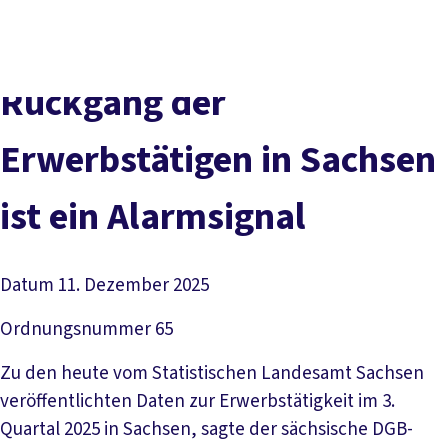
Presse
Karriere
Kontakt
DGB-Hauptseite
Über uns
Themen
Politik vor Ort
Rückgang der
Service
Mitmachen
Erwerbstätigen in Sachsen
ist ein Alarmsignal
Datum
11. Dezember 2025
Ordnungsnummer
65
Zu den heute vom Statistischen Landesamt Sachsen
veröffentlichten Daten zur Erwerbstätigkeit im 3.
Quartal 2025 in Sachsen, sagte der sächsische DGB-