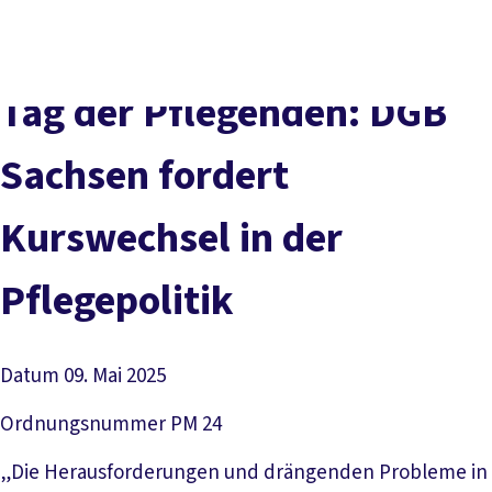
Presse
Karriere
Kontakt
DGB-Hauptseite
Über uns
Themen
Politik vor Ort
Tag der Pflegenden: DGB
Service
Mitmachen
Sachsen fordert
Kurswechsel in der
Pflegepolitik
Datum
09. Mai 2025
Ordnungsnummer
PM 24
„Die Herausforderungen und drängenden Probleme in