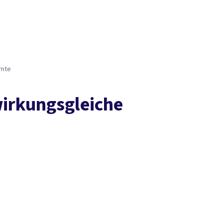
Presse
Karriere
Kontakt
DGB-Hauptseite
Über uns
Themen
Politik vor Ort
Service
Mitmachen
amte
wirkungsgleiche