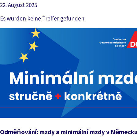
22. August 2025
Datei herunterladen
Es wurden keine Treffer gefunden.
Odměňování: mzdy a minimální mzdy v Německ