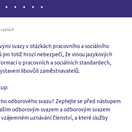
 vyplácí!
ými svazy v otázkách pracovního a sociálního
jim totiž hrozí nebezpečí, že vinou jazykových
informací o pracovních a sociálních standardech,
ystaveni libovůli zaměstnavatelů.
tup:
ého odborového svazu? Zeptejte se před nástupem
zi Vaším odborovým svazem a odborovým svazem
 vzájemném uznávání členství, a které služby