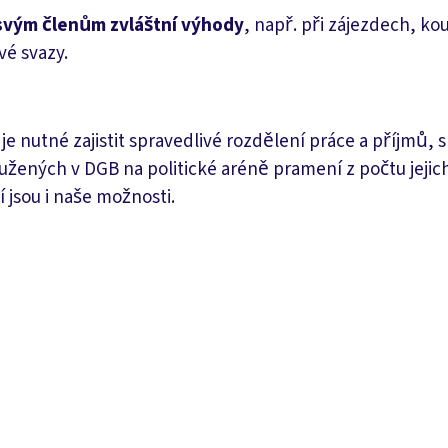
svým
členům zvláštní výhody
, např. při zájezdech, ko
vé svazy.
e nutné zajistit spravedlivé rozdělení práce a příjmů, s
žených v DGB na politické aréně pramení z počtu jejic
í jsou i naše možnosti.