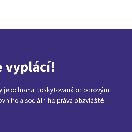
Presse
Karriere
Kontakt
DGB-Hauptseite
Über uns
Themen
Politik vor Ort
Service
Mitmachen
e vyplácí!
ky je ochrana poskytovaná odborovými
ovního a sociálního práva obzvláště