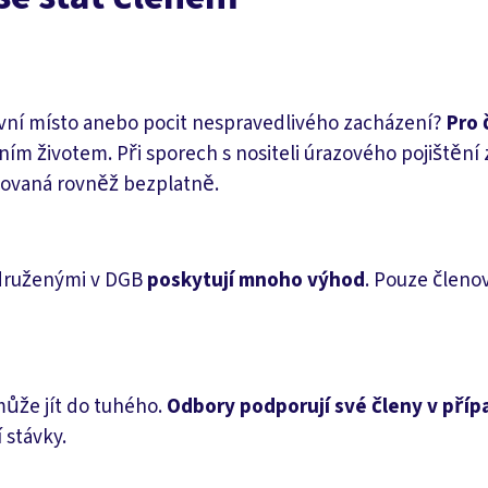
vní místo anebo pocit nespravedlivého zacházení?
Pro 
vním životem. Při sporech s nositeli úrazového pojiště
ytovaná rovněž bezplatně.
druženými v DGB
poskytují mnoho výhod
. Pouze členo
může jít do tuhého.
Odbory podporují své členy v příp
stávky.