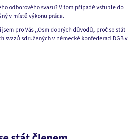
ého odborového svazu? V tom případě vstupte do
šný v místě výkonu práce.
li jsem pro Vás „Osm dobrých důvodů, proč se stát
vých svazů sdružených v německé konfederaci DGB v
e stát členem