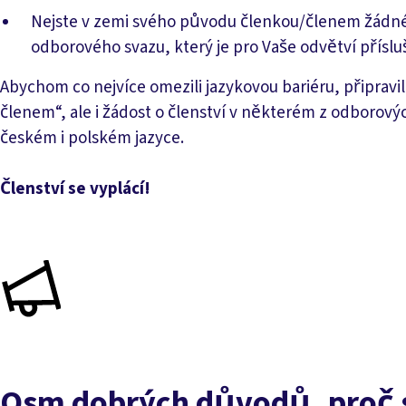
Nejste v zemi svého původu členkou/členem žádn
odborového svazu, který je pro Vaše odvětví příslu
Abychom co nejvíce omezili jazykovou bariéru, připravi
členem“, ale i žádost o členství v některém z odboro
českém i polském jazyce.
Členství se vyplácí!
Osm dobrých důvodů, proč s