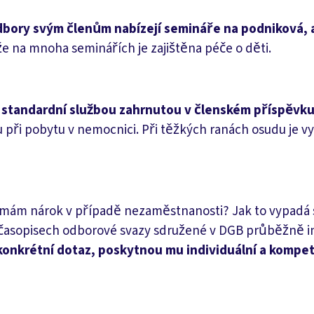
bory svým členům nabízejí semináře na podniková, a
že na mnoha seminářích je zajištěna péče o děti.
 standardní službou zahrnutou v členském příspěvku
u při pobytu v nemocnici. Při těžkých ranách osudu je
co mám nárok v případě nezaměstnanosti? Jak to vypadá
asopisech odborové svazy sdružené v DGB průběžně info
konkrétní dotaz, poskytnou mu individuální a kompe