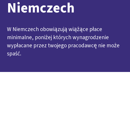
Niemczech
W Niemczech obowiązują wiążące płace
minimalne, poniżej których wynagrodzenie
wypłacane przez twojego pracodawcę nie może
spaść.
Inhaltsverzeichnis
Jak regulowana jest wysokość wynagrodzenia?
Powszechna ustawowa płaca minimalna
Branżowe
płace minimalne z układów zbiorowych
Jak
kontrolować wypłatę?
Płace minimalne w Niemczech
Download