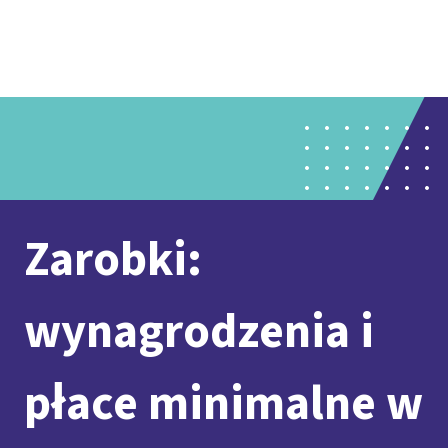
Presse
Karriere
Kontakt
DGB-Hauptseite
Über uns
Themen
Politik vor Ort
Service
Mitmachen
Zarobki:
wynagrodzenia i
płace minimalne w