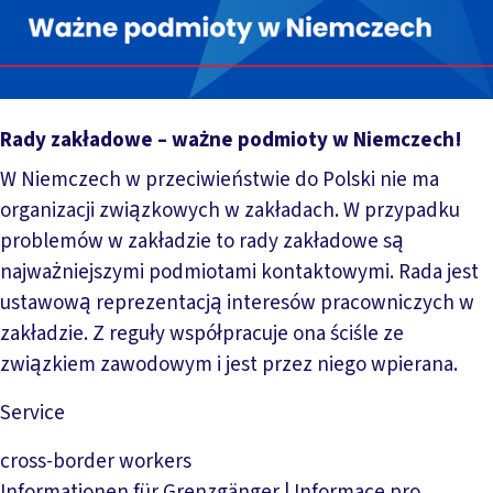
Ra­dy zakła­do­we – waż­ne pod­mio­ty w Niem­c­zech!
W Niemczech w przeciwieństwie do Polski nie ma
organizacji związkowych w zakładach. W przypadku
problemów w zakładzie to rady zakładowe są
najważniejszymi podmiotami kontaktowymi. Rada jest
ustawową reprezentacją interesów pracowniczych w
zakładzie. Z reguły współpracuje ona ściśle ze
związkiem zawodowym i jest przez niego wpierana.
Service
Mehr lesen
cross-border workers
Informationen für Grenzgänger | Informace pro