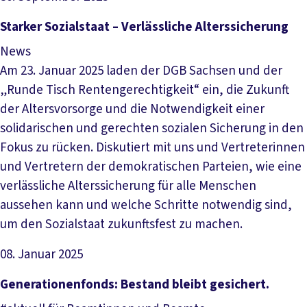
Artikel lesen
Starker Sozialstaat – Verlässliche Alterssicherung
News
Am 23. Januar 2025 laden der DGB Sachsen und der
„Runde Tisch Rentengerechtigkeit“ ein, die Zukunft
der Altersvorsorge und die Notwendigkeit einer
solidarischen und gerechten sozialen Sicherung in den
Fokus zu rücken. Diskutiert mit uns und Vertreterinnen
und Vertretern der demokratischen Parteien, wie eine
verlässliche Alterssicherung für alle Menschen
aussehen kann und welche Schritte notwendig sind,
um den Sozialstaat zukunftsfest zu machen.
08. Januar 2025
Artikel lesen
Ge­ne­ra­tio­nen­fonds: Be­stand bleibt ge­si­cher­t.