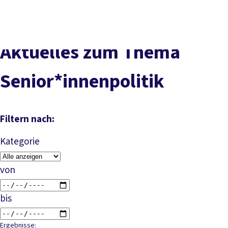
Presse
Karriere
Kontakt
DGB-Hauptseite
Über uns
Themen
Politik vor Ort
Aktuelles zum Thema
Service
Mitmachen
Senior*innenpolitik
Filtern nach:
Kategorie
von
bis
Ergebnisse: